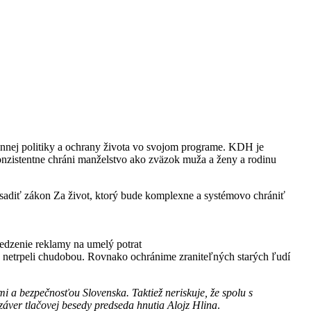
dinnej politiky a ochrany života vo svojom programe. KDH je
konzistentne chráni manželstvo ako zväzok muža a ženy a rodinu
esadiť zákon Za život, ktorý bude komplexne a systémovo chrániť
edzenie reklamy na umelý potrat
i a netrpeli chudobou. Rovnako ochránime zraniteľných starých ľudí
i a bezpečnosťou Slovenska. Taktiež neriskuje, že spolu s
ver tlačovej besedy predseda hnutia Alojz Hlina
.