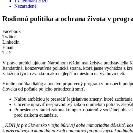
13. februára 2020
Nezaradené
Rodinná politika a ochrana života v pro
Facebook
Twitter
LinkedIn
Email
Tlač
V práve prebiehajúcom Národnom týždni manželstva predstavitelia Kre
štandardná, konzervatívna politická strana, ktorá jasne vychádza z k
založenú týmto zväzkom ako najlepším miestom na výchovu detí.
Hnutie ponúka dialóg a poctivo pripravený program v prospech podpo
človeka od počatia po jeho prirodzenú smrť.
Našou ambíciou je presadiť legislatívne zmeny, ktoré zachránia
Chceme upraviť nespravodlivý zákon o umelom potrate, zlepši
Prinesieme v rámci zákona komplex opatrení v sociálnej oblasti
pred rizikom eutanázie.
„KDH je pre Slovensko v tejto búrlivej dobe mimoriadne dôležité, ko
konzervatívnymi kandidátmi zvolí hodnotovo progresívnych kandidát