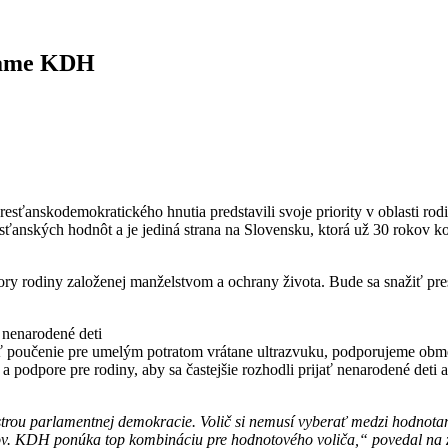
grame KDH
sťanskodemokratického hnutia predstavili svoje priority v oblasti ro
resťanských hodnôt a je jediná strana na Slovensku, ktorá už 30 rokov 
ry rodiny založenej manželstvom a ochrany života. Bude sa snažiť pr
 nenarodené deti
ť poučenie pre umelým potratom vrátane ultrazvuku, podporujeme obm
 a podpore pre rodiny, aby sa častejšie rozhodli prijať nenarodené det
strou parlamentnej demokracie. Volič si nemusí vyberať medzi hodnotam
ov. KDH ponúka top kombináciu pre hodnotového voliča,“ povedal na zá